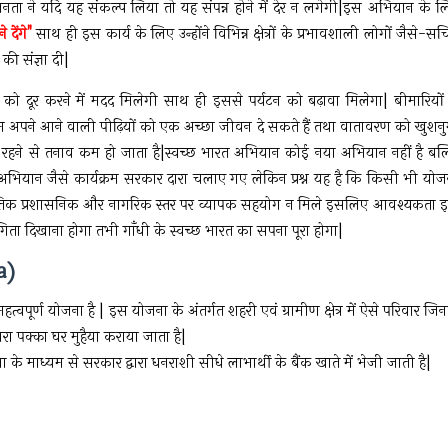
ोंड़ जनता ने यदि यह संकल्प लिया तो यह संपन्न होने में देर न लगेगी|इस अभियान के ल
देंगे"
साथ ही इस कार्य के लिए उन्होंने विभिन्न क्षेत्रों के प्रभावशाली लोगों जैसे-स
की संज्ञा दी|
को दूर करने में मदद मिलेगी साथ ही इससे पर्यटन को बढ़ावा मिलेगा| बीमारियों म
 अपने आने वाली पीढ़ियों को एक अच्छा जीवन दे सकते हैं तथा वातावरण को खुशनु
ं रहने से तनाव कम हो जाता है|स्वच्छ भारत अभियान कोई नया अभियान नहीं है बल्
रत अभियान जैसे कार्यक्रम सरकार दारा चलाए गए लेकिन प्रश्न यह है कि किसी भी योज
ितिक प्रशासनिक और नागरिक स्तर पर व्यापक सहयोग न मिले इसलिए आवश्यकता 
दिखाना होगा तभी गाँधी के स्वच्छ भारत का सपना पूरा होगा|
a)
वपूर्ण योजना है | इस योजना के अंतर्गत शहरी एवं ग्रामीण क्षेत्र में ऐसे परिवार जिन
वारा पक्का घर मुहैया कराया जाता है|
े माध्यम से सरकार द्वारा धनराशी सीधे लाभार्थी के बैंक खाते में भेजी जाती है|