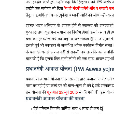
उत्साहवर्द्धन करते हुए उन्होंने कहा कि हिन्दुस्तान की 125 कर
उन्होंने एक स्लोगन भी दिया
"न तो गंदगी करेंगे और न गन्दगी करने 
तेंदुलकर,अमिताभ बच्चन,मुकेश अम्बानी आदि को जोड़ उन्हें नवरत्न 
स्वच्छ भारत अभियान के सफल होने से स्वास्थ्य की समस्याओं 
छुटकारा तथा खुशहाल समाज का निर्माण होगा| इसके साथ ही हम
बना कर हर व्यक्ति गर्व का अनुभव कर सकता है| साफ़ सुथरे मे
इससे पूर्व भी स्वच्छता से सम्बंधित अनेक कार्यक्रम निर्मल भा
के बना देने भर से सफल नहीं हो सकती जब तक कि उसे राजन
बात की है कि इसके लिए सभी लोगों को एक साथ आकर सहभागिता 
प्रधानमंत्री आवास योजना (PM Aawas yojn
प्रधानमंत्री आवास योजना भारत सरकार द्वारा चलायी जाने वाली महत्
पास घर नहीं है या कच्चे घर जो घास-फूस से बने हैं उन्हें सरकार द्
इस योजना की
शुरुआत 25 जून 2015
से की गयी थी |इस योजना क
प्रधानमंत्री आवास योजना की पात्रता
ऐसे परिवार जिनकी वार्षिक आय 3 लाख से कम है|