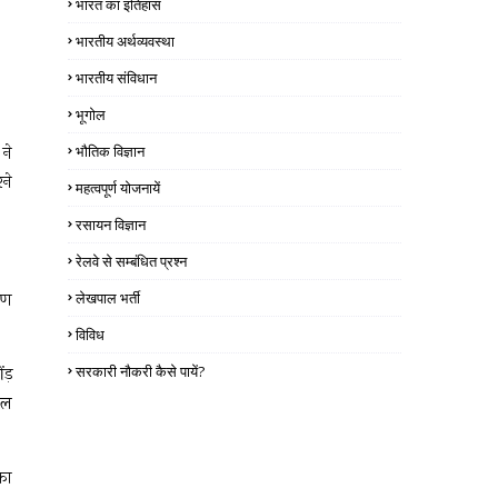
भारत का इतिहास
भारतीय अर्थव्यवस्था
भारतीय संविधान
भूगोल
 ने
भौतिक विज्ञान
रने
महत्वपूर्ण योजनायें
रसायन विज्ञान
रेलवे से सम्बंधित प्रश्न
ाण
लेखपाल भर्ती
विविध
सरकारी नौकरी कैसे पायें?
ंड़
मल
का