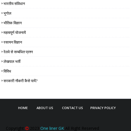
भारतीय संविधान
भूगोल
भौतिक विज्ञान
महत्वपूर्ण योजनायें
रसायन विज्ञान
रेलवे से सम्बंधित प्रश्न
लेखपाल भर्ती
विविध
सरकारी नौकरी कैसे पायें?
HOME
ABOUT US
CONTACT US
PRIVACY POLICY
Copyright
2023
One liner GK
All Right Reserved