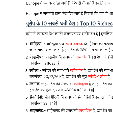
Europe में ज्यादातर देश अमीरी केटेगरी में आते हैं इसलिए ज्याद
Europe में सरकारों द्वारा फंडा दिए जाते है जिससे कि वहां के शहरो
यूरोप के 10 सबसे धनी देश : Top 10 Ric
यूरोप में ज्यादातर देश काफी खूबसूरत एवं अमीर देश हैं | इसलिए ह
आस्ट्रिया :-
आस्ट्रिया एक
स्थल अवरुद्ध
देश है जिसका मतलब इ
जर्मन भाषा बोली जाती है इस देश के 38% भाग पर जंगल है ये
नीदरलैंड :-
नीदरलैंड की राजधानी
एम्सटर्डम
है इस देश को होल
जनसँख्या 17116281 है|
स्वीडन:-
स्वीडन की राजधानी
स्टॉकहोम
है| इस देश की राजभाष
जनसँख्या 90,72,269 है| इस देश की मुद्रा
स्वीडिश क्रोना
है|
डेनमार्क :-
इस देश की राजधानी
कोपेनहेगन
है जो इस देश का
इस देश का कुल क्षेत्रफल 43094 वर्ग किमी है|
सैनमैरिनों:-
सेन मैरिनों की राजधानी सेन मैरिनो है इस देश की
जनसँख्या 28,117 है|
आइसलैंड:-
आईसलैंड की राजधानी
रेक्याविक
है| इस देश का 